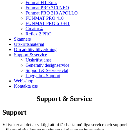
Funmat HT Enh.
Funmat PRO 310 NEO
Funmat PRO 310 APOLLO
FUNMAT PRO 410
FUNMAT PRO 610HT
Creator 4
Reflex 2 PRO
Skanners
Utskriftsmaterial
Om additiv tillverkning
Support & service
Utskriftstjänst
Generativ designservice
Support & Serviceavtal
Logga in - Support
Webbshop
Kontakta oss
Support & Service
Support
Vi tycker att det är viktigt att ni får bästa möjliga service och support
– för att ni ska kunna maximera värdet av er investering.