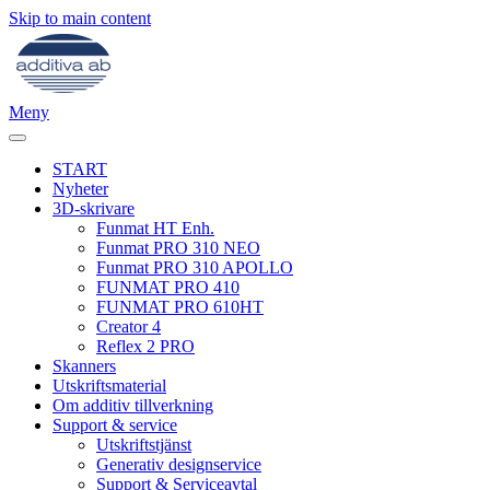
Skip to main content
Meny
START
Nyheter
3D-skrivare
Funmat HT Enh.
Funmat PRO 310 NEO
Funmat PRO 310 APOLLO
FUNMAT PRO 410
FUNMAT PRO 610HT
Creator 4
Reflex 2 PRO
Skanners
Utskriftsmaterial
Om additiv tillverkning
Support & service
Utskriftstjänst
Generativ designservice
Support & Serviceavtal