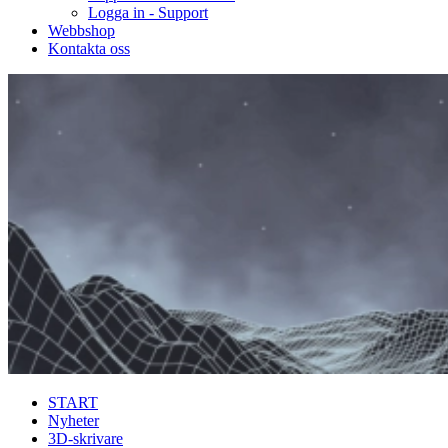
Logga in - Support
Webbshop
Kontakta oss
START
Nyheter
3D-skrivare