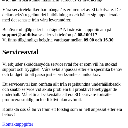
Våra servicetekniker har många års erfarenhet av 3D-skrivare. De
deltar också regelbundet i utbildningar och håller sig uppdaterade
med det senaste från våra leverantörer.
Behöver ni hjälp eller har frågor? Ni når vårt supportteam på
support
@additiva
.se
eller via telefon på
08-100117
.
Vi finns tillgängliga helgfria vardagar mellan
09.00 och 16.30
.
Serviceavtal
Vi erbjuder skräddarsydda serviceavtal för er som vill ha utökad
support och trygghet. Våra avtal anpassas efter era specifika behov
och budget för att passa just er verksamhets unika krav.
Ett serviceavtal kan omfatta allt från regelbundna underhållsbesök
och snabb service vid akuta problem till proaktivt förebyggande
underhåll. Målet är att säkerställa att era 3D-skrivare fortsätter
producera smidigt och effektivt utan avbrott.
Kontakta oss så tar vi fram ett förslag som är helt anpassat efter era
behov!
Kontaktuppgifter