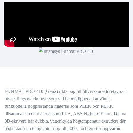
FUNMAT PRO 410 (Gen2) riktar sig till tillverkande företag och
utvecklingsavdelningar som vill ha möjlighet att använda
funktionella högprestanda-material som PEEK och PEKK
tillsammans med material som PLA, ABS Nylon-CF mm. Denna
3D-skrivare har dubbla, vattenkylda högtemperatur extruders där
båda klarar en temperatur upp till 500°C och en stor uppvärmd