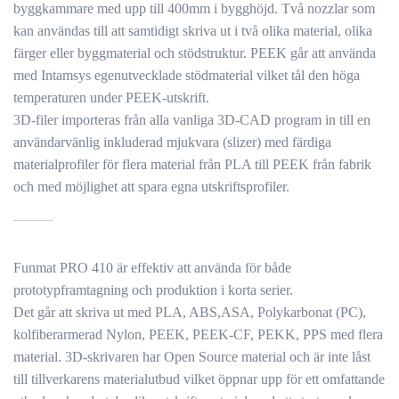
byggkammare med upp till 400mm i bygghöjd. Två nozzlar som
kan användas till att samtidigt skriva ut i två olika material, olika
färger eller byggmaterial och stödstruktur. PEEK går att använda
med Intamsys egenutvecklade stödmaterial vilket tål den höga
temperaturen under PEEK-utskrift.
3D-filer importeras från alla vanliga 3D-CAD program in till en
användarvänlig inkluderad mjukvara (slizer) med färdiga
materialprofiler för flera material från PLA till PEEK från fabrik
och med möjlighet att spara egna utskriftsprofiler.
Funmat PRO 410 är effektiv att använda för både
prototypframtagning och produktion i korta serier.
Det går att skriva ut med PLA, ABS,ASA, Polykarbonat (PC),
kolfiberarmerad Nylon, PEEK, PEEK-CF, PEKK, PPS med flera
material. 3D-skrivaren har Open Source material och är inte låst
till tillverkarens materialutbud vilket öppnar upp för ett omfattande