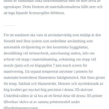
utbud av hundratals olika utskriftsmaterial med ett stort urval av
egenskaper. Detta förutom att materialkostnaderna hålls nere och
att inga löpande licensavgifter debiteras.
För att maskinen ska vara så användarvänlig som möjligt är den
försedd med flera system som underlättar användning som
automatisk nivåjustering av den keramiska byggplattan,
återställning vid strömavbrott, autocleaning station, info om
avbrott vid stopp i materialmatning, avkänning om stopp vid
nozzle (jam) och en högupplöst 7 tum touch screen för
manövrering. Ett separat tempererat utrymme i printern för
materialet kontrollerar filamentens fuktighetsnivå. Här finns givare
för temp, fukthalt och filamentvikt. Motorer och styrelektronik av
hög kvalitet ger mycket hög precision i denna 3D-skrivare.
Utskriftskvaliten är så bra att ett flertal delar till denna 3D-printer
tillverkas/ skrivs ut av samma printermodell under
tillverkningsprocessen.