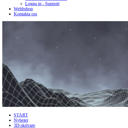
Logga in - Support
Webbshop
Kontakta oss
START
Nyheter
3D-skrivare