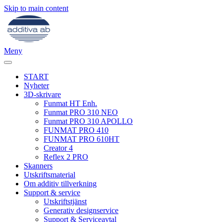
Skip to main content
Meny
START
Nyheter
3D-skrivare
Funmat HT Enh.
Funmat PRO 310 NEO
Funmat PRO 310 APOLLO
FUNMAT PRO 410
FUNMAT PRO 610HT
Creator 4
Reflex 2 PRO
Skanners
Utskriftsmaterial
Om additiv tillverkning
Support & service
Utskriftstjänst
Generativ designservice
Support & Serviceavtal