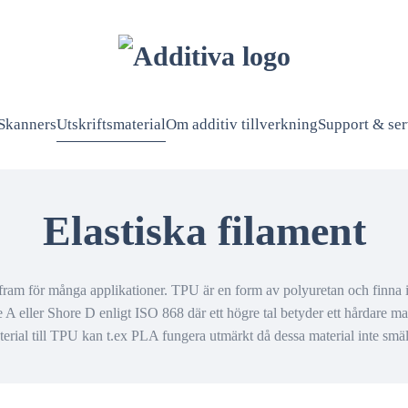
Skanners
Utskriftsmaterial
Om additiv tillverkning
Support & ser
Elastiska filament
ram för många applikationer. TPU är en form av polyuretan och finna i 
 A eller Shore D enligt ISO 868 där ett högre tal betyder ett hårdare mat
rial till TPU kan t.ex PLA fungera utmärkt då dessa material inte smäl