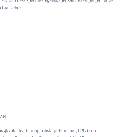
m TPU och dess specifika egenskaper samt exempel på hur det
 branscher.
TAN
valitativt termoplastiskt polyuretan (TPU) som