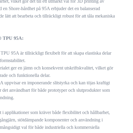
rhet, vilket gör det till ett utmärkt val för 3D printing av
Med en Shore-hårdhet på 95A erbjuder det en balanserad
de lätt att bearbeta och tillräckligt robust för att tåla mekaniska
® TPU 95A:
TPU 95A är tillräckligt flexibelt för att skapa elastiska delar
ormstabilitet.
ialet ger en jämn och konsekvent utskriftskvalitet, vilket gör
erade och funktionella delar.
uppvisar en imponerande slitstyrka och kan töjas kraftigt
gör det användbart för både prototyper och slutprodukter som
ändning.
t i applikationer som kräver både flexibilitet och hållbarhet,
, gångjärn, stötdämpande komponenter och användning i
mångsidigt val för både industriella och kommersiella