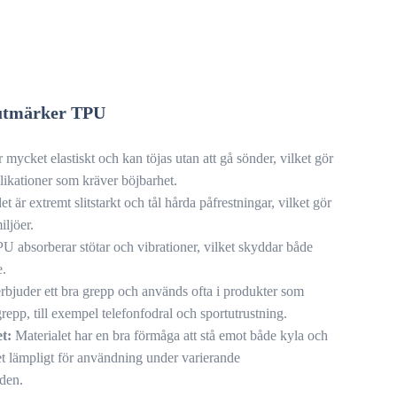
utmärker TPU
mycket elastiskt och kan töjas utan att gå sönder, vilket gör
plikationer som kräver böjbarhet.
t är extremt slitstarkt och tål hårda påfrestningar, vilket gör
iljöer.
U absorberar stötar och vibrationer, vilket skyddar både
e.
bjuder ett bra grepp och används ofta i produkter som
repp, till exempel telefonfodral och sportutrustning.
t:
Materialet har en bra förmåga att stå emot både kyla och
et lämpligt för användning under varierande
den.