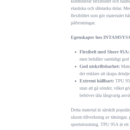
kombinerar flexibilitet och hållba
elastiska och slitstarka delar. 
flexibilitet som gör materialet bå
påfrestningar.
Egenskaper hos INTAMSYS
Flexibelt med Shore 95A:
men behåller samtidigt god f
God utskriftsbarhet:
Mater
det enklare att skapa detalj
Extremt hållbart:
TPU 95A 
utan att gå sönder, vilket 
behöver tåla långvarig anv
Detta material är särskilt populär
såsom tillverkning av tätningar
sportutrustning. TPU 95A är ett 