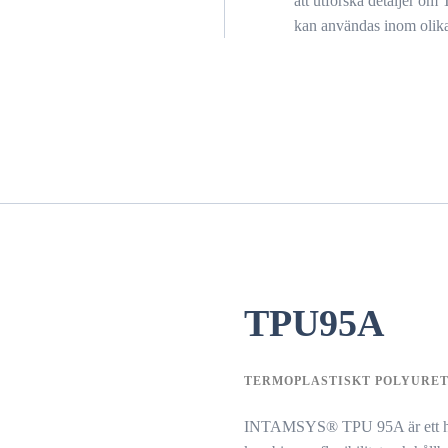
att utforska detaljer o
kan användas inom olika
TPU95A
TERMOPLASTISKT POLYURE
INTAMSYS® TPU 95A är ett högk