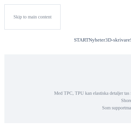
Skip to main content
START
Nyheter
3D-skrivare
Med TPC, TPU kan elastiska detaljer tas f
Shore
Som supportmate