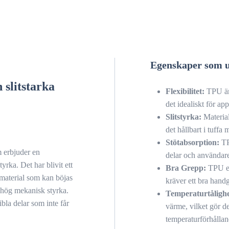
Egenskaper som 
 slitstarka
Flexibilitet:
TPU är 
det idealiskt för ap
Slitstyrka:
Materiale
det hållbart i tuffa m
Stötabsorption:
TP
m erbjuder en
delar och användar
yrka. Det har blivit ett
Bra Grepp:
TPU er
 material som kan böjas
kräver ett bra handg
n hög mekanisk styrka.
Temperaturtålighe
bla delar som inte får
värme, vilket gör d
temperaturförhållan