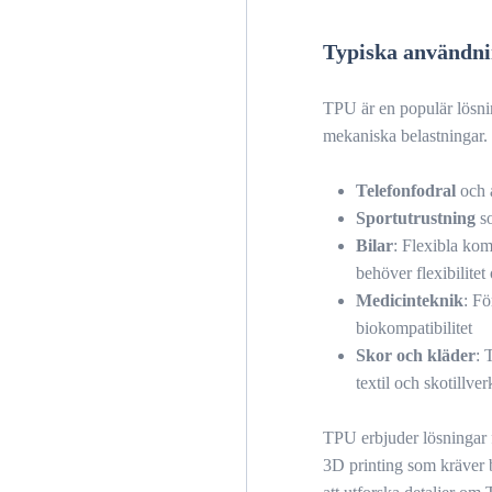
Typiska användn
TPU är en populär lösning
mekaniska belastningar. 
Telefonfodral
och 
Sportutrustning
so
Bilar
: Flexibla ko
behöver flexibilitet
Medicinteknik
: Fö
biokompatibilitet
Skor och kläder
: 
textil och skotillve
TPU erbjuder lösningar f
3D printing som kräver b