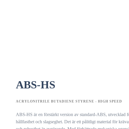
ABS-HS
ACRYLONITRILE BUTADIENE STYRENE - HIGH SPEED
ABS-HS är en förstärkt version av standard-ABS, utvecklad för
hållfasthet och slagseghet. Det är ett pålitligt material för kräv
och robusthet är avgörande. Med förbättrade mekaniska egens