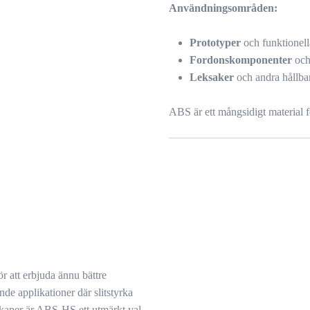
Användningsområden:
Prototyper
och funktionell
Fordonskomponenter
och
Leksaker
och andra hållba
ABS är ett mångsidigt material fö
 att erbjuda ännu bättre
ande applikationer där slitstyrka
kaper är ABS-HS ett utmärkt val