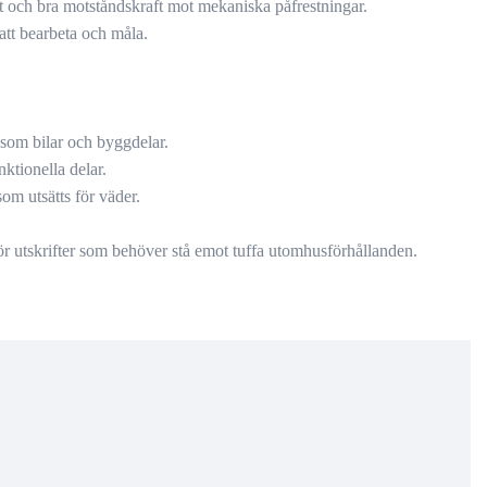
 och bra motståndskraft mot mekaniska påfrestningar.
 att bearbeta och måla.
åsom bilar och byggdelar.
nktionella delar.
om utsätts för väder.
ör utskrifter som behöver stå emot tuffa utomhusförhållanden.