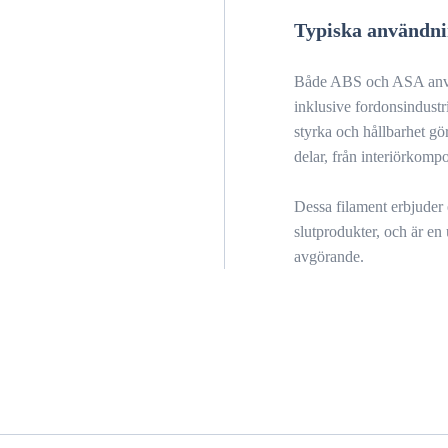
Typiska användn
Både ABS och ASA använd
inklusive fordonsindustr
styrka och hållbarhet gö
delar, från interiörkompo
Dessa filament erbjuder 
slutprodukter, och är en
avgörande.