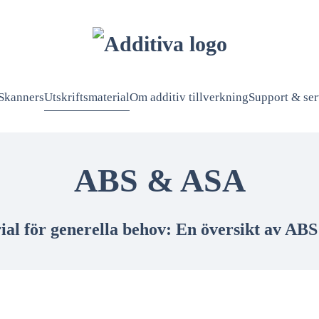
Skanners
Utskriftsmaterial
Om additiv tillverkning
Support & ser
ABS & ASA
al för generella behov: En översikt av AB