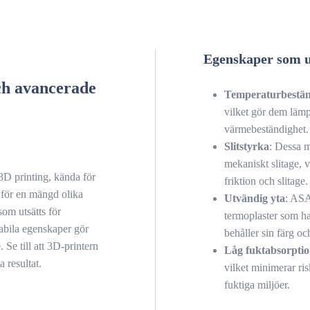
Egenskaper som u
ch avancerade
Temperaturbestän
vilket gör dem lämp
värmebeständighet.
Slitstyrka
: Dessa m
mekaniskt slitage, v
D printing, kända för
friktion och slitage.
 för en mängd olika
Utvändig yta
: ASA
som utsätts för
termoplaster som ha
abila egenskaper gör
behåller sin färg oc
 Se till att 3D-printern
Låg fuktabsorpti
 resultat.
vilket minimerar ri
fuktiga miljöer.