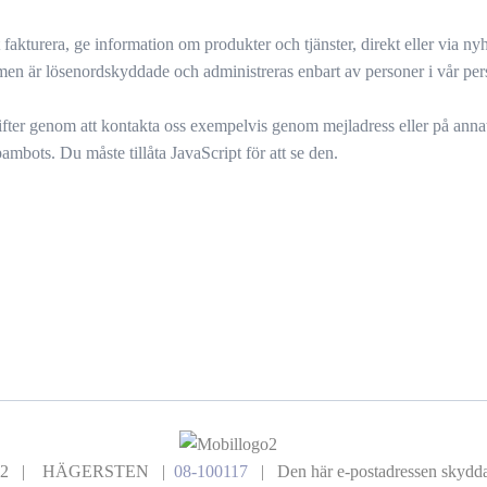
turera, ge information om produkter och tjänster, direkt eller via nyhe
n är lösenordskyddade och administreras enbart av personer i vår persona
gifter genom att kontakta oss exempelvis genom mejladress eller på annat
mbots. Du måste tillåta JavaScript för att se den.
129 52 | HÄGERSTEN |
08-100117
|
Den här e-postadressen skyddas